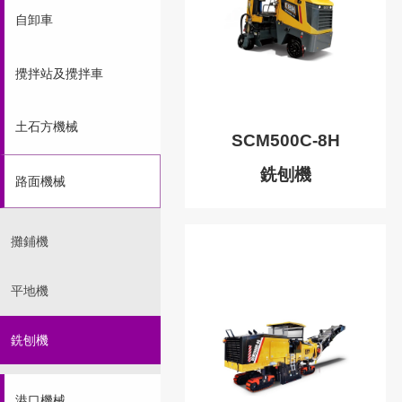
自卸車
攪拌站及攪拌車
土石方機械
SCM500C-8H
銑刨機
路面機械
攤鋪機
平地機
銑刨機
港口機械