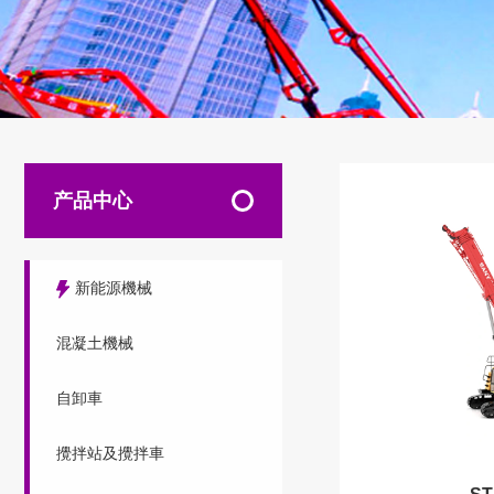
产品中心
新能源機械
混凝土機械
自卸車
攪拌站及攪拌車