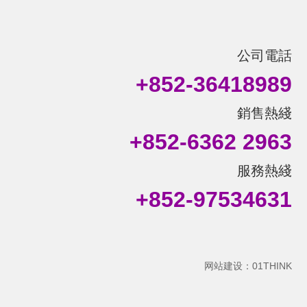
公司電話
+852-36418989
銷售熱綫
+852-6362 2963
服務熱綫
+852-97534631
网站建设：01THINK