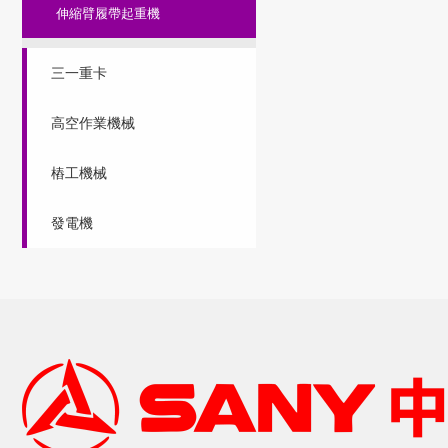
伸縮臂履帶起重機
三一重卡
高空作業機械
樁工機械
發電機