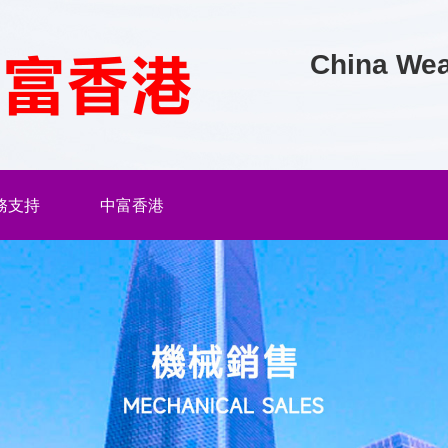
China Wea
務支持
中富香港