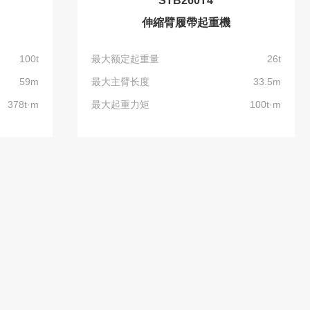
STB260T4
伸縮臂履帶起重機
100t
最大额定起重量
26t
59m
最大主臂长度
33.5m
378t·m
最大起重力矩
100t·m