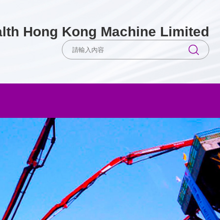
lth Hong Kong Machine Limited