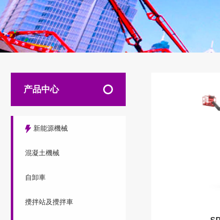
产品中心
新能源機械
混凝土機械
自卸車
攪拌站及攪拌車