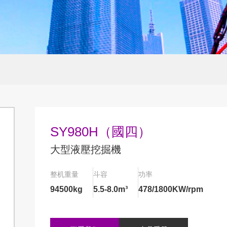
SY980H（國四）
大型液壓挖掘機
整机重量
斗容
功率
94500kg
5.5-8.0m³
478/1800KW/rpm