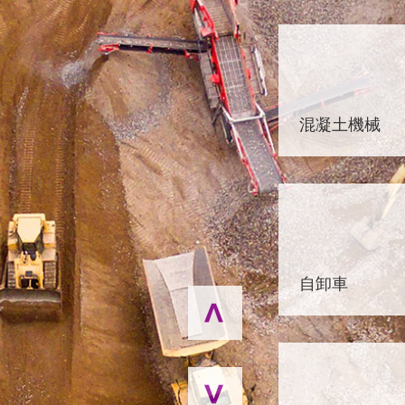
混凝土機械
自卸車
<
>