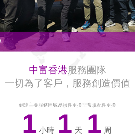
先做人，後
，服務創造價值
三一重卡
中富香港
服務團隊
一切為了客戶，服務創造價值
高空作業機械
到達主要服務區域
易損件更換
非常規配件更換
1
1
1
小時
天
周