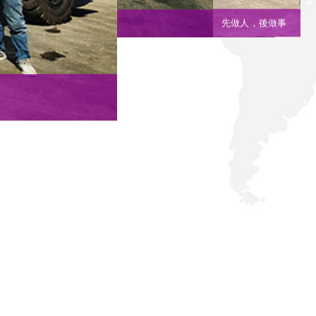
做事
嫉慢如仇 追求卓越