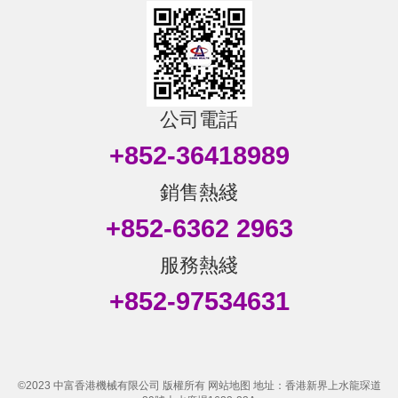
公司電話
+852-36418989
銷售熱綫
+852-6362 2963
服務熱綫
+852-97534631
©2023
中富香港機械有限公司
版權所有
网站地图
地址：香港新界上水龍琛道