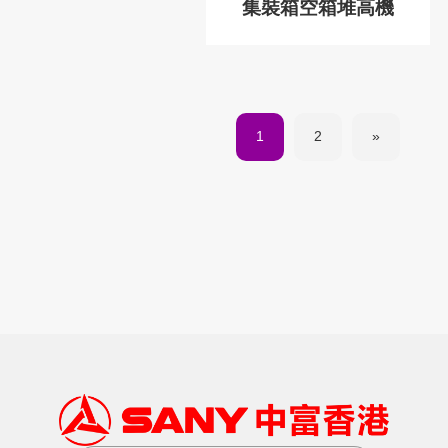
集裝箱空箱堆高機
1
2
»