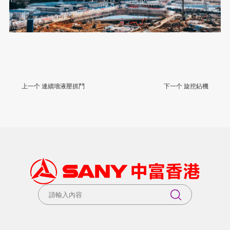
上一个 連續墻液壓抓鬥
下一个 旋挖鉆機