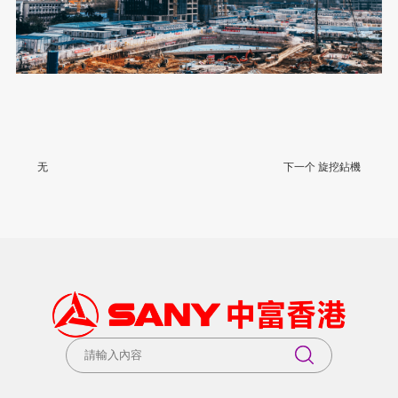
无
下一个 旋挖鉆機