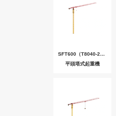
SFT600（T8040-25）
平頭塔式起重機