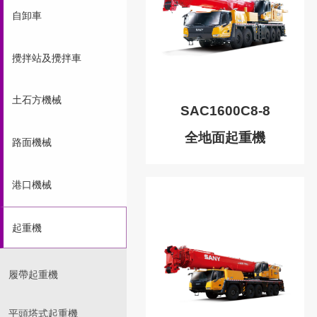
自卸車
攪拌站及攪拌車
土石方機械
SAC1600C8-8
全地面起重機
路面機械
港口機械
起重機
履帶起重機
平頭塔式起重機