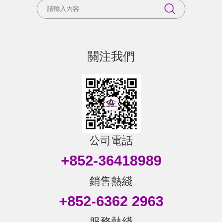
關注我們
公司電話
+852-36418989
銷售熱綫
+852-6362 2963
服務熱綫