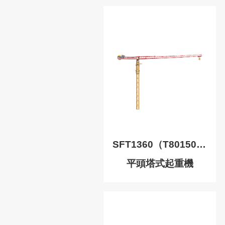
SFT1360（T80150-64）
平頭塔式起重機